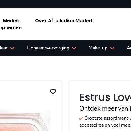
Merken
Over Afro Indian Market
 opnemen
Haar
Lichaamsverzorging
Make-up
A
Estrus Lo
Ontdek meer van
Grootste assortiment v
accessoires en veel meer