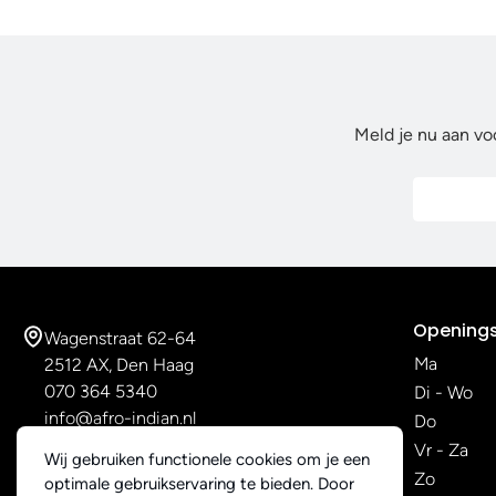
Meld je nu aan vo
Openings
Wagenstraat 62-64
Ma
2512 AX, Den Haag
070 364 5340
Di - Wo
info@afro-indian.nl
Do
Vr - Za
Wij gebruiken functionele cookies om je een
Zo
optimale gebruikservaring te bieden. Door