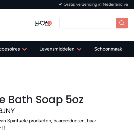
✔ Gratis verzending in Nederl
0
ccesoires
Levensmiddelen
Schoonmaak
ve Bath Soap 5oz
 BJNY
an Spirituele producten, haarproducten, haar
 !!