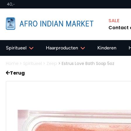
erland vanaf 40,-
SALE
Contact
Spiritueel
Haarproducten
Kinderen
Home
>
Spiritueel
>
Zeep
>
Estrus Love Bath Soap 5oz
Terug