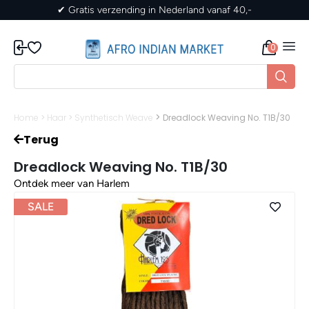
naf 40,-
✔ Gratis verzending in Nederland vanaf
0
>
Home
>
Haar
>
Synthetisch Weave
Dreadlock Weaving No. T1B/30
Terug
Dreadlock Weaving No. T1B/30
Ontdek meer van Harlem
SALE