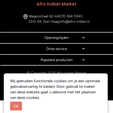
Afro Indian Market
Wagenstraat 62-64
070 364 5340
2512 AX, Den Haag
info@afro-indian.nl
Openingstijden
Onze service
Populaire producten
© Copyright 2026 Afro Indian Market
Algemene voorwaarden
Wij gebruiken functionele cookies om je een optimale
Privacyverklaring
gebruikservaring te bieden. Door gebruik te maken
Webdesign BEWISE Solutions
van deze website gaat u akkoord met het plaatsen
van deze cookies.
OK