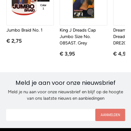
Jumbo Braid No. 1
King J Dreads Cap
Dream C
Jumbo Size No.
Dreadloc
€ 2,75
085AST. Grey
DRE203 
€ 3,95
€ 4,95
Meld je aan voor onze nieuwsbrief
Meld je nu aan voor onze nieuwsbrief en blijf op de hoogte
van ons laatste nieuws en aanbiedingen
AANMELDEN