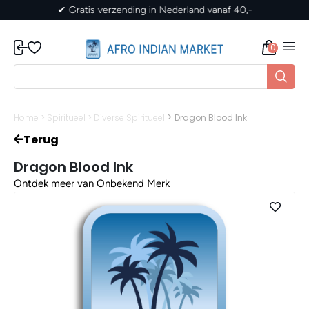
✔ Gratis verzending in Nederland vanaf 40,-
0
>
Home
>
Spiritueel
>
Diverse Spiritueel
Dragon Blood Ink
Terug
Dragon Blood Ink
Ontdek meer van Onbekend Merk