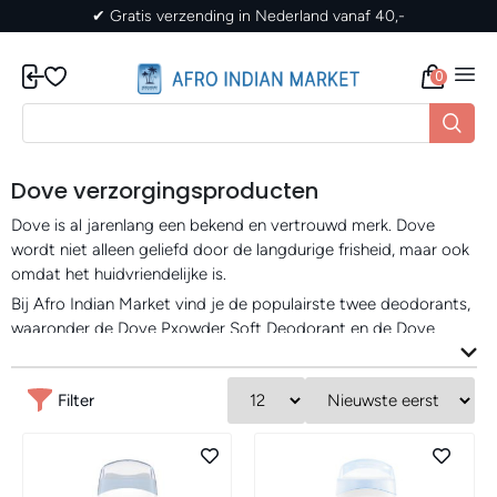
✔ Gratis verzending in Nederland vanaf 40,-
0
Dove verzorgingsproducten
Dove is al jarenlang een bekend en vertrouwd merk. Dove
wordt niet alleen geliefd door de langdurige frisheid, maar ook
omdat het huidvriendelijke is.
Bij Afro Indian Market vind je de populairste twee deodorants,
waaronder de Dove Pxowder Soft Deodorant en de Dove
Original Clean Deodorant. Twee klassiekers met elk hun eigen
charme, die jouw huid beschermen en verzorging.
Filter
Waarom kiezen voor Dove?
Dove staat bekend om haar bescherming, verzorging en
zachte geuren. Daarom is het perfect voor de gevoelige huid.