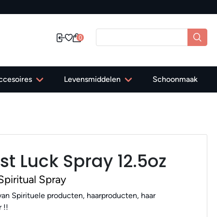
✔ Gr
0
ccesoires
Levensmiddelen
Schoonmaak
st Luck Spray 12.5oz
piritual Spray
an Spirituele producten, haarproducten, haar
 !!