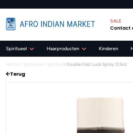
 Gratis verzending in Nederland vanaf 40,-
SALE
Contact
Spiritueel
Haarproducten
Kinderen
Home
>
Spiritueel
>
Sprays
>
Double Fast Luck Spray 12.5oz
Terug