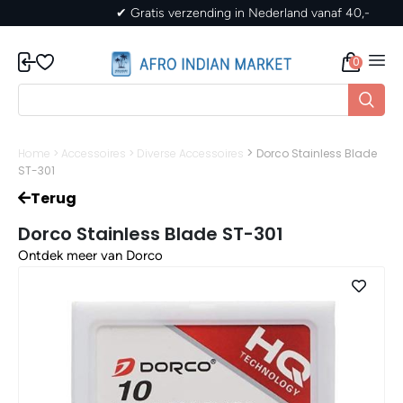
✔ Gratis verzending in Nederland vanaf 40,-
0
>
Home
>
Accessoires
>
Diverse Accessoires
Dorco Stainless Blade
ST-301
Terug
Dorco Stainless Blade ST-301
Ontdek meer van Dorco