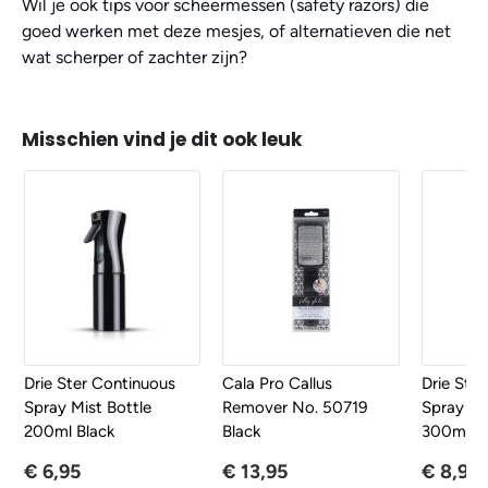
Wil je ook tips voor scheermessen (safety razors) die
goed werken met deze mesjes, of alternatieven die net
wat scherper of zachter zijn?
Misschien vind je dit ook leuk
Drie Ster Continuous
Cala Pro Callus
Drie Ste
Spray Mist Bottle
Remover No. 50719
Spray Mi
200ml Black
Black
300ml W
€ 6,95
€ 13,95
€ 8,95