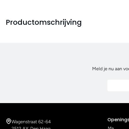
Productomschrijving
Meld je nu aan vo
Openings
Wagenstraat 62-64
Ma
2512 AX, Den Haag