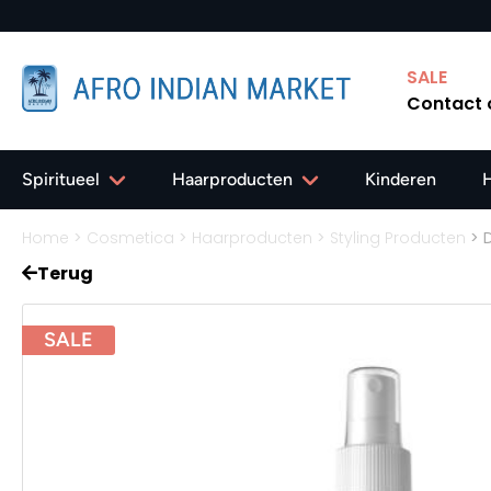
SALE
Contact
Spiritueel
Haarproducten
Kinderen
Home
>
Cosmetica
>
Haarproducten
>
Styling Producten
>
D
Terug
SALE