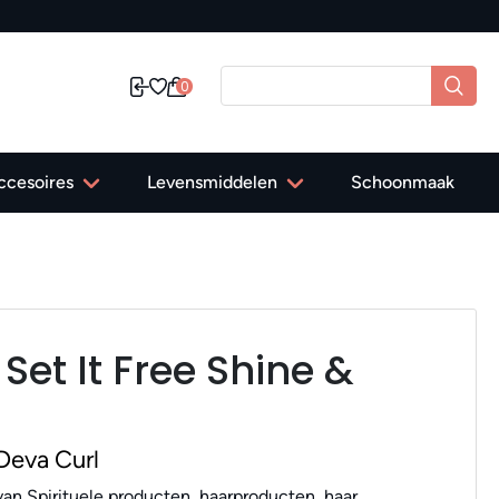
0
ccesoires
Levensmiddelen
Schoonmaak
Set It Free Shine &
Deva Curl
an Spirituele producten, haarproducten, haar