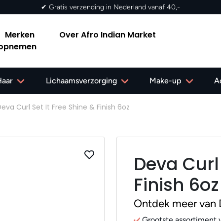
✔ Gratis verzending in Nederland vanaf 40,-
Merken
Over Afro Indian Market
 opnemen
Haar
Lichaamsverzorging
Make-up
A
eva Curl Set It Free Shine & Finish 6oz
Deva Curl 
Finish 6oz
Ontdek meer van 
Grootste assortiment v