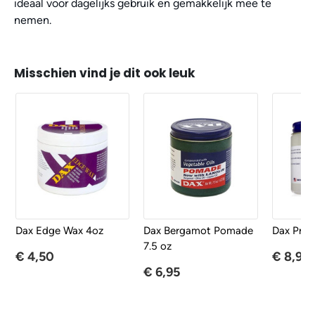
ideaal voor dagelijks gebruik en gemakkelijk mee te
nemen.
Misschien vind je dit ook leuk
Dax Edge Wax 4oz
Dax Bergamot Pomade
Dax Press
7.5 oz
€ 4,50
€ 8,95
€ 6,95