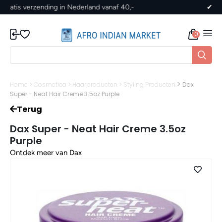
✔ Gratis verzending in Nederland vanaf 40,-
0
>
Home
>
Cosmetica
>
Haarproducten
>
Styling Producten
Dax
Super - Neat Hair Creme 3.5oz Purple
Terug
Dax Super - Neat Hair Creme 3.5oz
Purple
Ontdek meer van Dax