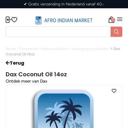
✔ Gratis verzending in Nederland vanaf 40,-
0
>
Home
>
Cosmetica
>
Haarproducten
>
Verzorgingsproducten
Dax
Coconut Oil 14oz
Terug
Dax Coconut Oil 14oz
Ontdek meer van Dax