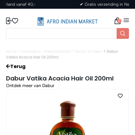
✔ Gratis verzending in Nederland vanaf 40,-
0
>
Home
>
Cosmetica
>
Haarproducten
>
Serum & Olieen
Dabur
Vatika Acacia Hair Oil 200ml
Terug
Dabur Vatika Acacia Hair Oil 200ml
Ontdek meer van Dabur