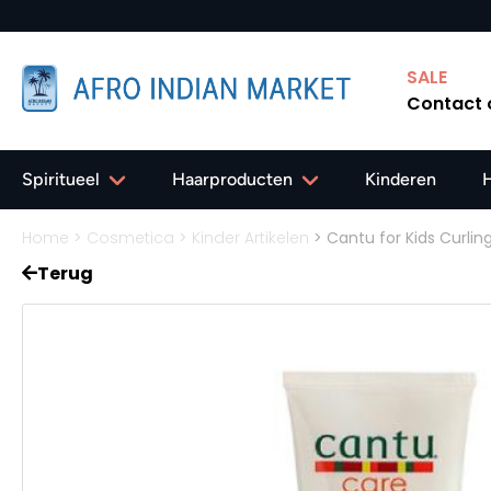
✔ Gratis verzending in Nederland vanaf 40,-
SALE
Contact
Spiritueel
Haarproducten
Kinderen
Home
>
Cosmetica
>
Kinder Artikelen
>
Cantu for Kids Curli
Terug