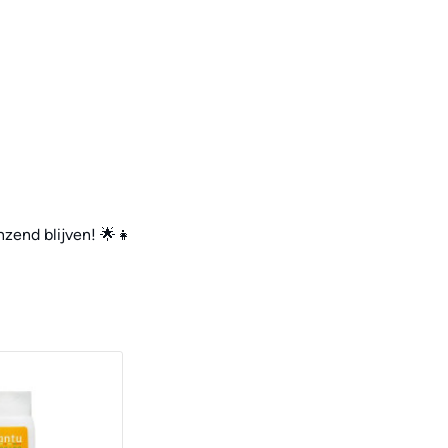
nzend blijven! 🌟👧