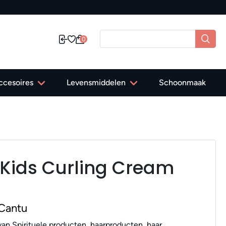
0
ccesoires
Levensmiddelen
Schoonmaak
 Kids Curling Cream
Cantu
an Spirituele producten, haarproducten, haar