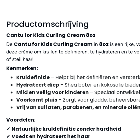
Productomschrijving
Cantu for Kids Curling Cream 8oz
Cantu for Kids Curling Cream
8oz
De
in
is een rijke,
deze crème om krullen te definiëren, te hydrateren en te ver
of steil haar!
Kenmerken:
Kruldefinitie
– Helpt bij het definiëren en verster
Hydrateert diep
– Shea boter en kokosolie bieden
Mild en veilig voor kinderen
– Speciaal ontwikkel
Voorkomt pluis
– Zorgt voor gladde, beheersbare 
Vrij van sulfaten, parabenen, en minerale olië
Voordelen:
Natuurlijke kruldefinitie zonder hardheid
✔
Voedt en hydrateert het haar
✔