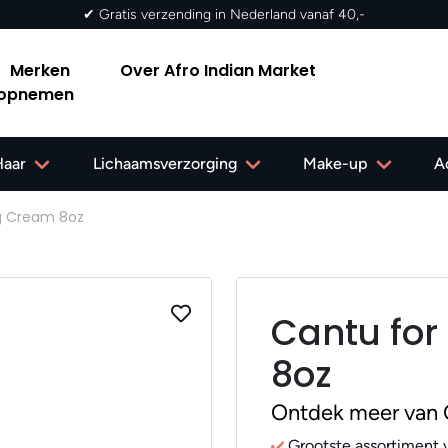
Merken
Over Afro Indian Market
 opnemen
Haar
Lichaamsverzorging
Make-up
A
ng Cream 8oz
Cantu for
8oz
Ontdek meer van 
Grootste assortiment v