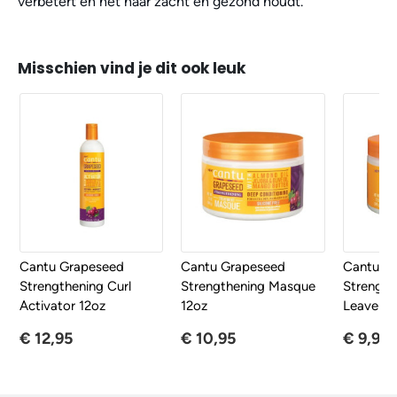
verbetert en het haar zacht en gezond houdt.
Misschien vind je dit ook leuk
Cantu Grapeseed
Cantu Grapeseed
Cantu G
Strengthening Curl
Strengthening Masque
Strength
Activator 12oz
12oz
Leave-In
€ 12,95
€ 10,95
€ 9,95