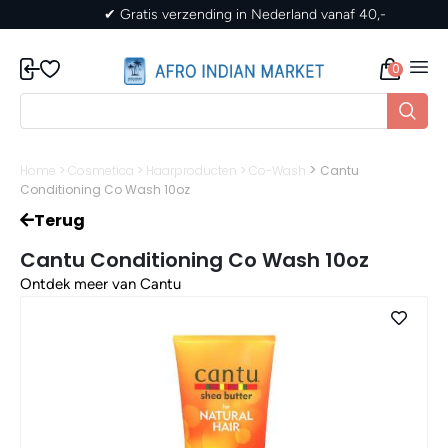
✔ Gratis verzending in Nederland vanaf 40,-
0
>
Home
>
Cosmetica
>
Haarproducten
>
Co-Wash
Cantu
Conditioning Co Wash 10oz
Terug
Cantu Conditioning Co Wash 10oz
Ontdek meer van Cantu