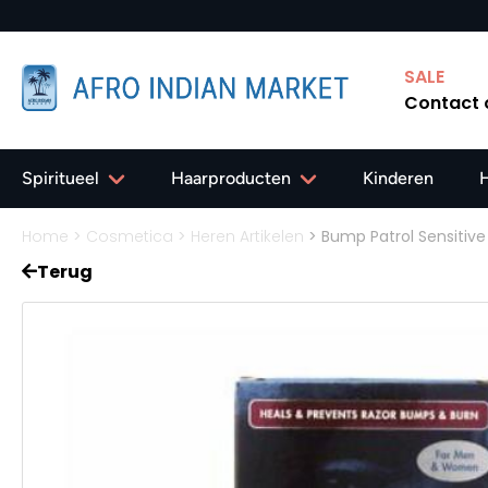
SALE
Contact
Spiritueel
Haarproducten
Kinderen
Home
>
Cosmetica
>
Heren Artikelen
>
Bump Patrol Sensitive
Terug