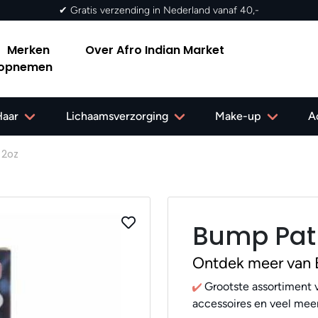
✔ Gratis verzending in Nederland vanaf 40,-
Merken
Over Afro Indian Market
 opnemen
Haar
Lichaamsverzorging
Make-up
A
 2oz
Bump Patr
Ontdek meer van 
Grootste assortiment v
accessoires en veel meer