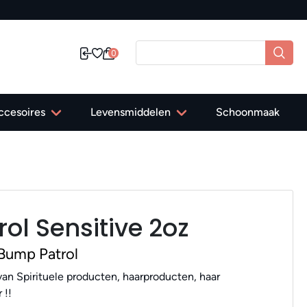
0
ccesoires
Levensmiddelen
Schoonmaak
ol Sensitive 2oz
Bump Patrol
an Spirituele producten, haarproducten, haar
 !!