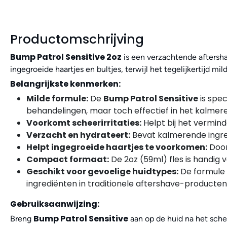
Productomschrijving
Bump Patrol Sensitive 2oz
is een verzachtende aftershav
ingegroeide haartjes en bultjes, terwijl het tegelijkertijd mi
Belangrijkste kenmerken:
Milde formule:
De
Bump Patrol Sensitive
is spec
behandelingen, maar toch effectief in het kalmere
Voorkomt scheerirritaties:
Helpt bij het vermind
Verzacht en hydrateert:
Bevat kalmerende ingred
Helpt ingegroeide haartjes te voorkomen:
Door
Compact formaat:
De 2oz (59ml) fles is handig v
Geschikt voor gevoelige huidtypes:
De formule i
ingrediënten in traditionele aftershave-producten
Gebruiksaanwijzing:
Bump Patrol Sensitive
Breng
aan op de huid na het scher