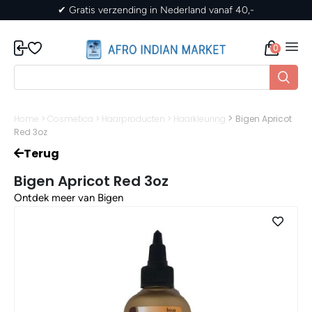
naf 40,-
✔ Gratis verzending in Nederland vanaf
0
>
Home
>
Cosmetica
>
Haarproducten
>
Haarkleuring
Bigen Apricot
Red 3oz
Terug
Bigen Apricot Red 3oz
Ontdek meer van Bigen