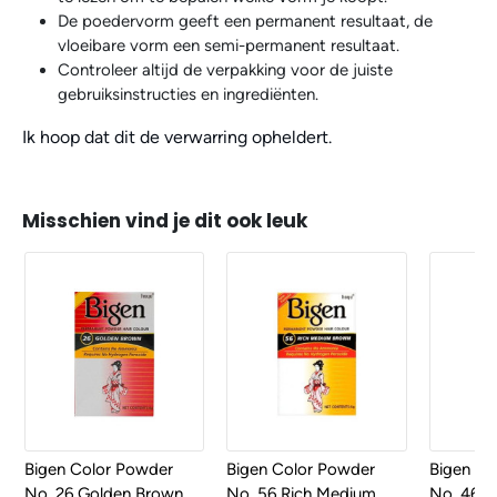
De poedervorm geeft een permanent resultaat, de
vloeibare vorm een semi-permanent resultaat.
Controleer altijd de verpakking voor de juiste
gebruiksinstructies en ingrediënten.
Ik hoop dat dit de verwarring opheldert.
Misschien vind je dit ook leuk
Bigen Color Powder
Bigen Color Powder
Bigen Co
No. 26 Golden Brown
No. 56 Rich Medium
No. 46 L