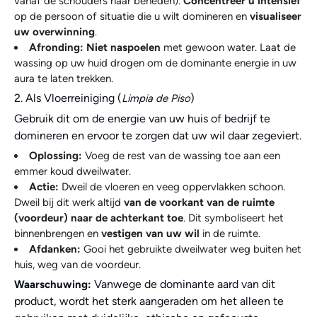
vanaf de schouders naar beneden).
Concentreer u intensief
op de persoon of situatie die u wilt domineren en
visualiseer
uw overwinning
.
Afronding:
Niet naspoelen
met gewoon water. Laat de
wassing op uw huid drogen om de dominante energie in uw
aura te laten trekken.
2. Als Vloerreiniging (
)
Limpia de Piso
Gebruik dit om de energie van uw huis of bedrijf te
domineren en ervoor te zorgen dat uw wil daar zegeviert.
Oplossing:
Voeg de rest van de wassing toe aan een
emmer koud dweilwater.
Actie:
Dweil de vloeren en veeg oppervlakken schoon.
Dweil bij dit werk altijd
van de voorkant van de ruimte
(voordeur) naar de achterkant toe
. Dit symboliseert het
binnenbrengen en
vestigen van uw wil
in de ruimte.
Afdanken:
Gooi het gebruikte dweilwater weg buiten het
huis, weg van de voordeur.
Vanwege de dominante aard van dit
Waarschuwing:
product, wordt het sterk aangeraden om het alleen te