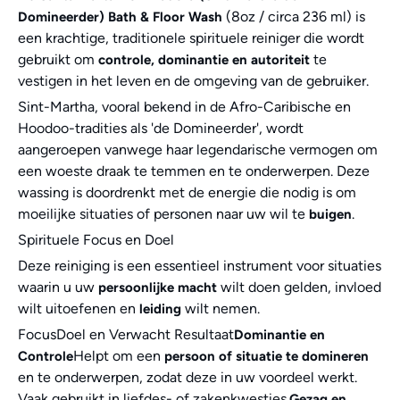
(8oz / circa 236 ml) is
Domineerder) Bath & Floor Wash
een krachtige, traditionele spirituele reiniger die wordt
gebruikt om
te
controle, dominantie en autoriteit
vestigen in het leven en de omgeving van de gebruiker.
Sint-Martha, vooral bekend in de Afro-Caribische en
Hoodoo-tradities als 'de Domineerder', wordt
aangeroepen vanwege haar legendarische vermogen om
een woeste draak te temmen en te onderwerpen. Deze
wassing is doordrenkt met de energie die nodig is om
moeilijke situaties of personen naar uw wil te
.
buigen
Spirituele Focus en Doel
Deze reiniging is een essentieel instrument voor situaties
waarin u uw
wilt doen gelden, invloed
persoonlijke macht
wilt uitoefenen en
wilt nemen.
leiding
FocusDoel en Verwacht Resultaat
Dominantie en
Helpt om een
Controle
persoon of situatie te domineren
en te onderwerpen, zodat deze in uw voordeel werkt.
Vaak gebruikt in liefdes- of zakenkwesties.
Gezag en