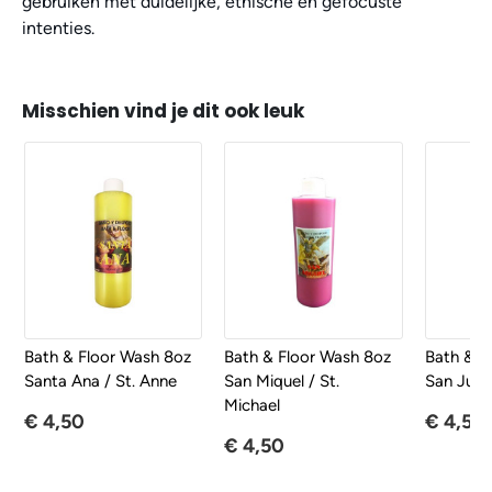
gebruiken met duidelijke, ethische en gefocuste
intenties.
Misschien vind je dit ook leuk
Bath & Floor Wash 8oz
Bath & Floor Wash 8oz
Bath & F
Santa Ana / St. Anne
San Miquel / St.
San Juda
Michael
€ 4,50
€ 4,50
€ 4,50