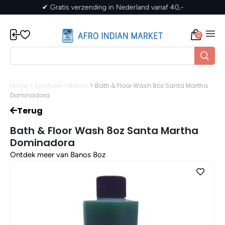
ng in Nederland vanaf 40,-
✔ Gratis verzending 
0
>
Home
>
Spiritueel
>
Banos
Bath & Floor Wash 8oz Santa Martha
Dominadora
Terug
Bath & Floor Wash 8oz Santa Martha
Dominadora
Ontdek meer van Banos 8oz