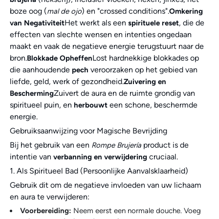
boze oog (
) en "crossed conditions".
mal de ojo
Omkering
Het werkt als een
, die de
van Negativiteit
spirituele reset
effecten van slechte wensen en intenties ongedaan
maakt en vaak de negatieve energie terugstuurt naar de
bron.
Lost hardnekkige blokkades op
Blokkade Opheffen
die aanhoudende
veroorzaken op het gebied van
pech
liefde, geld, werk of gezondheid.
Zuivering en
Zuivert de aura en de ruimte grondig van
Bescherming
spiritueel puin, en
een schone, beschermde
herbouwt
energie.
Gebruiksaanwijzing voor Magische Bevrijding
Bij het gebruik van een
product is de
Rompe Brujería
intentie van
cruciaal.
verbanning en verwijdering
1. Als Spiritueel Bad (Persoonlijke Aanvalsklaarheid)
Gebruik dit om de negatieve invloeden van uw lichaam
en aura te verwijderen:
Voorbereiding:
Neem eerst een normale douche. Voeg