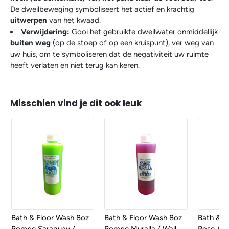
De dweilbeweging symboliseert het actief en krachtig
uitwerpen
van het kwaad.
Verwijdering:
Gooi het gebruikte dweilwater onmiddellijk
buiten weg
(op de stoep of op een kruispunt), ver weg van
uw huis, om te symboliseren dat de negativiteit uw ruimte
heeft verlaten en niet terug kan keren.
Misschien vind je dit ook leuk
Bath & Floor Wash 8oz
Bath & Floor Wash 8oz
Bath & F
Rompe Saraguay /
Rompe Muralla / Wall
Rose / R