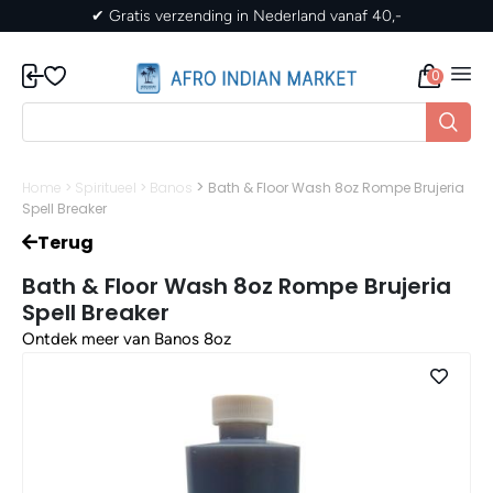
naf 40,-
✔ Gratis verzending in Nederland vanaf
0
>
Home
>
Spiritueel
>
Banos
Bath & Floor Wash 8oz Rompe Brujeria
Spell Breaker
Terug
Bath & Floor Wash 8oz Rompe Brujeria
Spell Breaker
Ontdek meer van Banos 8oz