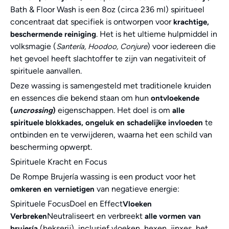
Bath & Floor Wash is een 8oz (circa 236 ml) spiritueel
concentraat dat specifiek is ontworpen voor
krachtige,
. Het is het ultieme hulpmiddel in
beschermende reiniging
volksmagie (
) voor iedereen die
Santería, Hoodoo, Conjure
het gevoel heeft slachtoffer te zijn van negativiteit of
spirituele aanvallen.
Deze wassing is samengesteld met traditionele kruiden
en essences die bekend staan om hun
ontvloekende
eigenschappen. Het doel is om
(
uncrossing
)
alle
te
spirituele blokkades, ongeluk en schadelijke invloeden
ontbinden en te verwijderen, waarna het een schild van
bescherming opwerpt.
Spirituele Kracht en Focus
De Rompe Brujería wassing is een product voor het
van negatieve energie:
omkeren en vernietigen
Spirituele FocusDoel en Effect
Vloeken
Neutraliseert en verbreekt
Verbreken
alle vormen van
(hekserij), inclusief vloeken, hexen, jinxes, het
brujería