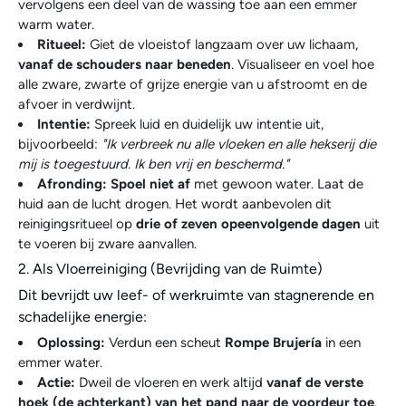
vervolgens een deel van de wassing toe aan een emmer
warm water.
Ritueel:
Giet de vloeistof langzaam over uw lichaam,
vanaf de schouders naar beneden
. Visualiseer en voel hoe
alle zware, zwarte of grijze energie van u afstroomt en de
afvoer in verdwijnt.
Intentie:
Spreek luid en duidelijk uw intentie uit,
bijvoorbeeld:
"Ik verbreek nu alle vloeken en alle hekserij die
mij is toegestuurd. Ik ben vrij en beschermd."
Afronding:
Spoel niet af
met gewoon water. Laat de
huid aan de lucht drogen. Het wordt aanbevolen dit
reinigingsritueel op
drie of zeven opeenvolgende dagen
uit
te voeren bij zware aanvallen.
2. Als Vloerreiniging (Bevrijding van de Ruimte)
Dit bevrijdt uw leef- of werkruimte van stagnerende en
schadelijke energie:
Oplossing:
Verdun een scheut
Rompe Brujería
in een
emmer water.
Actie:
Dweil de vloeren en werk altijd
vanaf de verste
hoek (de achterkant) van het pand naar de voordeur toe
.