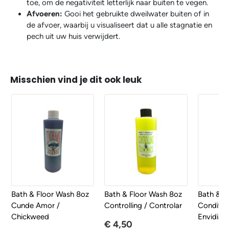
toe, om de negativiteit letterlijk naar buiten te vegen.
Afvoeren:
Gooi het gebruikte dweilwater buiten of in
de afvoer, waarbij u visualiseert dat u alle stagnatie en
pech uit uw huis verwijdert.
Misschien vind je dit ook leuk
Bath & Floor Wash 8oz
Bath & Floor Wash 8oz
Bath & F
Cunde Amor /
Controlling / Controlar
Conditio
Chickweed
Envidia
€ 4,50