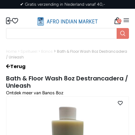
 Nederland vanaf 40,-
✔ Gratis verzending in Ne
0
>
Home
>
Spiritueel
>
Banos
Bath & Floor Wash 8oz Destrancadera
/ Unleash
Terug
Bath & Floor Wash 8oz Destrancadera /
Unleash
Ontdek meer van Banos 8oz