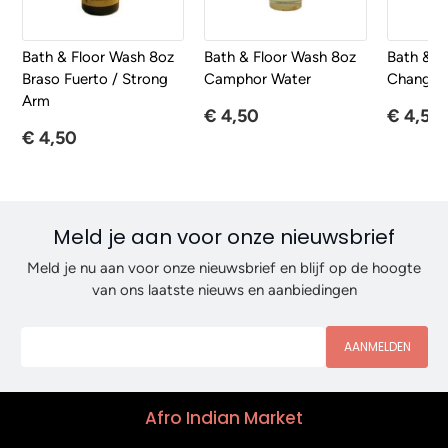
Bath & Floor Wash 8oz
Bath & Floor Wash 8oz
Bath & F
Braso Fuerto / Strong
Camphor Water
Chango 
Arm
€ 4,50
€ 4,50
€ 4,50
Meld je aan voor onze nieuwsbrief
Meld je nu aan voor onze nieuwsbrief en blijf op de hoogte
van ons laatste nieuws en aanbiedingen
AANMELDEN
Afro Indian Market