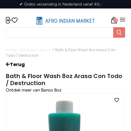
✔ Gratis verzending in Nederland vanaf 40,-
0
>
Home
>
Spiritueel
>
Banos
Bath & Floor Wash 8oz Arasa Con
Todo / Destruction
Terug
Bath & Floor Wash 8oz Arasa Con Todo
/ Destruction
Ontdek meer van Banos 8oz