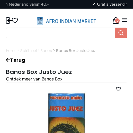
✔ Gratis verzending in Nederland vanaf 40,-
0
>
Home
>
Spiritueel
>
Banos
Banos Box Justo Juez
Terug
Banos Box Justo Juez
Ontdek meer van Banos Box