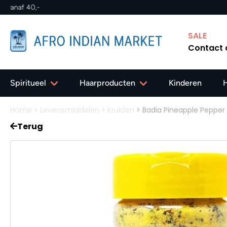
SALE
Contact
Spiritueel
Haarproducten
Kinderen
Home
>
Levensmiddelen
>
Kruiden
>
Badia Pineapple Pepper 
Terug