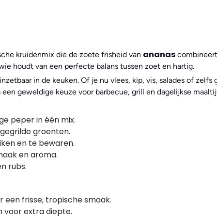
ananas
sche kruidenmix die de zoete frisheid van
combineert
 wie houdt van een perfecte balans tussen zoet en hartig.
inzetbaar in de keuken. Of je nu vlees, kip, vis, salades of zel
 een geweldige keuze voor barbecue, grill en dagelijkse maalt
ige peper in één mix.
n gegrilde groenten.
uiken en te bewaren.
smaak en aroma.
en rubs.
or een frisse, tropische smaak.
n voor extra diepte.