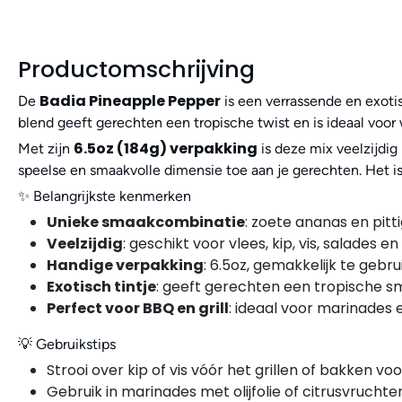
Productomschrijving
Badia Pineapple Pepper
De
is een verrassende en exoti
blend geeft gerechten een tropische twist en is ideaal voor
6.5oz (184g) verpakking
Met zijn
is deze mix veelzijdig 
speelse en smaakvolle dimensie toe aan je gerechten. Het is
✨ Belangrijkste kenmerken
Unieke smaakcombinatie
: zoete ananas en pitt
Veelzijdig
: geschikt voor vlees, kip, vis, salades e
Handige verpakking
: 6.5oz, gemakkelijk te gebr
Exotisch tintje
: geeft gerechten een tropische 
Perfect voor BBQ en grill
: ideaal voor marinades 
💡 Gebruikstips
Strooi over kip of vis vóór het grillen of bakken vo
Gebruik in marinades met olijfolie of citrusvruchte