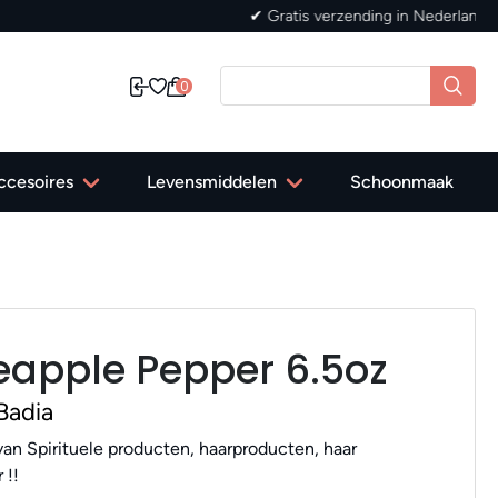
0
ccesoires
Levensmiddelen
Schoonmaak
eapple Pepper 6.5oz
Badia
an Spirituele producten, haarproducten, haar
 !!