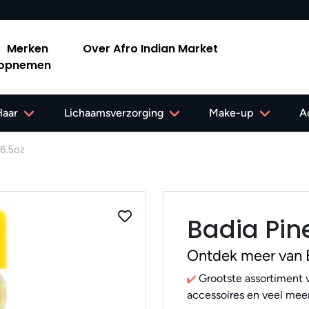
✔ Gratis verzending in Nederland vanaf 40,-
Merken
Over Afro Indian Market
 opnemen
Haar
Lichaamsverzorging
Make-up
A
6.5oz
Badia Pin
Ontdek meer van 
Grootste assortiment v
accessoires en veel meer