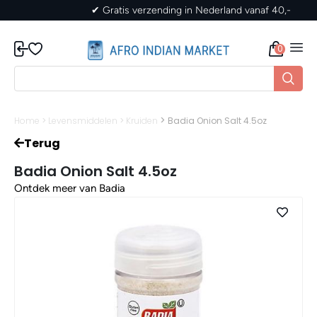
✔ Gratis verzending in Nederland vanaf 40,-
0
>
Home
>
Levensmiddelen
>
Kruiden
Badia Onion Salt 4.5oz
Terug
Badia Onion Salt 4.5oz
Ontdek meer van Badia