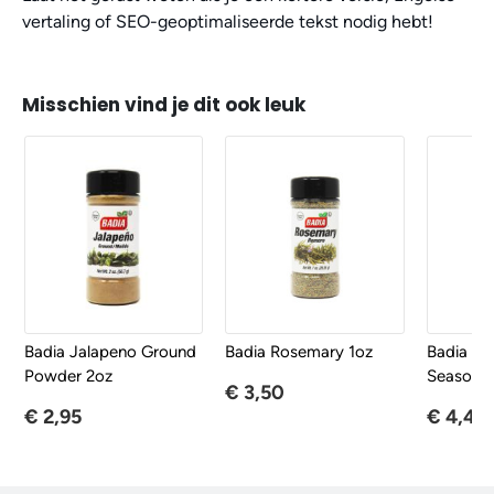
vertaling of SEO-geoptimaliseerde tekst nodig hebt!
Misschien vind je dit ook leuk
Badia Jalapeno Ground
Badia Rosemary 1oz
Badia Pi
Powder 2oz
Seasonin
€ 3,50
€ 2,95
€ 4,45