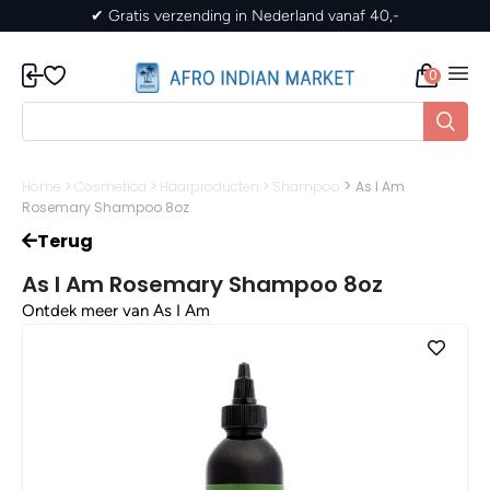
✔ Gratis verzending in Nederland vanaf 40,-
0
>
Home
>
Cosmetica
>
Haarproducten
>
Shampoo
As I Am
Rosemary Shampoo 8oz
Terug
As I Am Rosemary Shampoo 8oz
Ontdek meer van As I Am