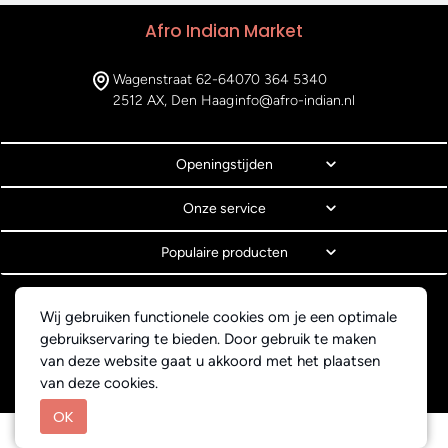
Afro Indian Market
Wagenstraat 62-64
070 364 5340
2512 AX, Den Haag
info@afro-indian.nl
Openingstijden
Onze service
Populaire producten
© Copyright 2026 Afro Indian Market
Wij gebruiken functionele cookies om je een optimale
Algemene voorwaarden
gebruikservaring te bieden. Door gebruik te maken
Privacyverklaring
van deze website gaat u akkoord met het plaatsen
Webdesign BEWISE Solutions
van deze cookies.
OK