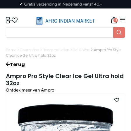
✔ Gratis verzending in Nederland vanaf 40,-
0
>
Home
>
Cosmetica
>
Haarproducten
>
Gel & Wax
Ampro Pro Style
Clear Ice Gel Ultra hold 32oz
Terug
Ampro Pro Style Clear Ice Gel Ultra hold
32oz
Ontdek meer van Ampro