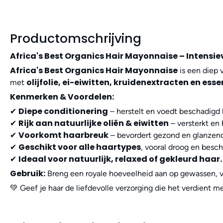
Productomschrijving
Africa's Best Organics Hair Mayonnaise – Intensi
Africa's Best Organics Hair Mayonnaise
is een diep 
olijfolie, ei-eiwitten, kruidenextracten en ess
met
Kenmerken & Voordelen:
Diepe conditionering
✔
– herstelt en voedt beschadigd 
Rijk aan natuurlijke oliën & eiwitten
✔
– versterkt en 
Voorkomt haarbreuk
✔
– bevordert gezond en glanzend
Geschikt voor alle haartypes
✔
, vooral droog en besch
Ideaal voor natuurlijk, relaxed of gekleurd haar.
✔
Gebruik:
Breng een royale hoeveelheid aan op gewassen, vo
💚 Geef je haar de liefdevolle verzorging die het verdient m