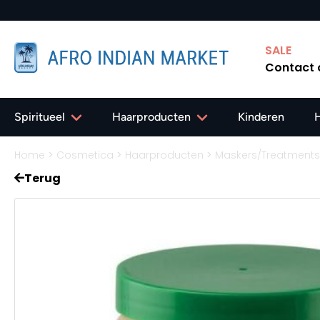
SALE
Contact
Spiritueel
Haarproducten
Kinderen
Home
>
Cosmetica
>
Haarproducten
>
Maskers/Treatments
Terug