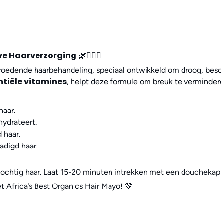
eve Haarverzorging
🌿💆🏽‍♀️
voedende haarbehandeling, speciaal ontwikkeld om droog, besch
entiële vitamines
, helpt deze formule om breuk te verminder
haar.
hydrateert.
 haar.
adigd haar.
chtig haar. Laat 15-20 minuten intrekken met een douchekap vo
et Africa’s Best Organics Hair Mayo! 💚