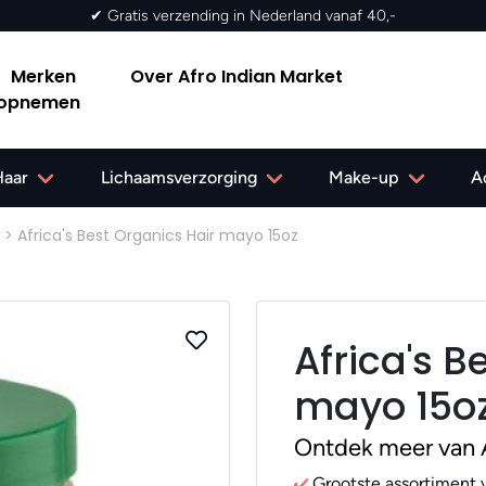
✔ Gratis verzending in Nederland vanaf 40,-
Merken
Over Afro Indian Market
 opnemen
Haar
Lichaamsverzorging
Make-up
A
>
Africa's Best Organics Hair mayo 15oz
Africa's B
mayo 15o
Ontdek meer van A
Grootste assortiment v