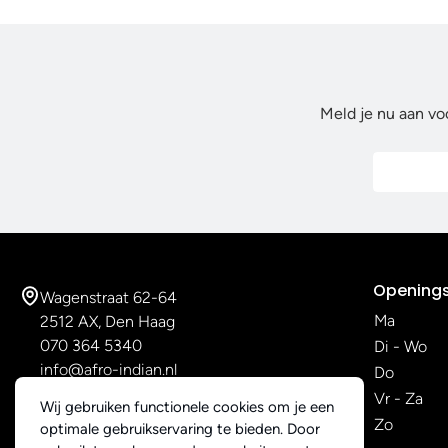
Meld je nu aan vo
Openings
Wagenstraat 62-64
Ma
2512 AX, Den Haag
070 364 5340
Di - Wo
info@afro-indian.nl
Do
Vr - Za
Wij gebruiken functionele cookies om je een
Zo
optimale gebruikservaring te bieden. Door