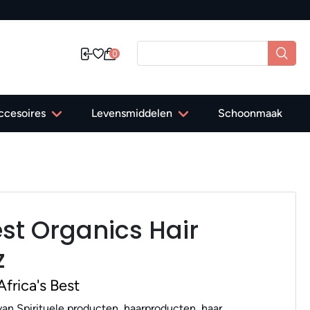
0
ccesoires
Levensmiddelen
Schoonmaak
est Organics Hair
z
frica's Best
an Spirituele producten, haarproducten, haar