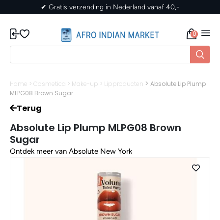
naf 40,-
✔ Gratis verzending in Nederland vanaf
0
>
Home
>
Cosmetica
>
Make-up
>
Lipproducten
Absolute Lip Plump
MLPG08 Brown Sugar
Terug
Absolute Lip Plump MLPG08 Brown
Sugar
Ontdek meer van Absolute New York